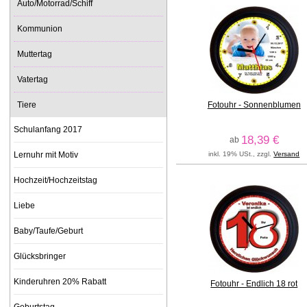
Auto/Motorrad/Schiff
Kommunion
Muttertag
Vatertag
Tiere
Fotouhr - Sonnenblumen
Schulanfang 2017
18,39 €
ab
Lernuhr mit Motiv
inkl. 19% USt., zzgl.
Versand
Hochzeit/Hochzeitstag
Liebe
Baby/Taufe/Geburt
Glücksbringer
Kinderuhren 20% Rabatt
Fotouhr - Endlich 18 rot