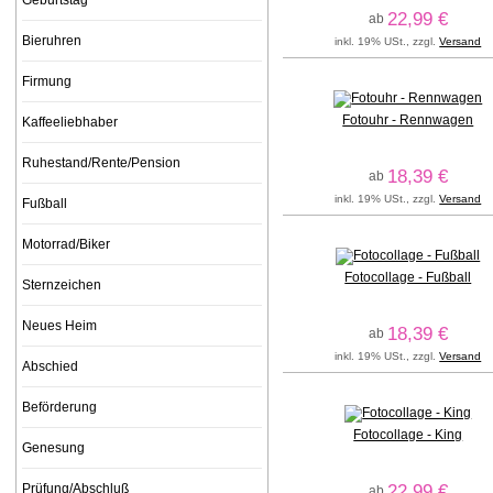
Geburtstag
22,99 €
ab
Bieruhren
inkl. 19% USt., zzgl.
Versand
Firmung
Fotouhr - Rennwagen
Kaffeeliebhaber
Ruhestand/Rente/Pension
18,39 €
ab
inkl. 19% USt., zzgl.
Versand
Fußball
Motorrad/Biker
Fotocollage - Fußball
Sternzeichen
Neues Heim
18,39 €
ab
inkl. 19% USt., zzgl.
Versand
Abschied
Beförderung
Fotocollage - King
Genesung
Prüfung/Abschluß
22,99 €
ab