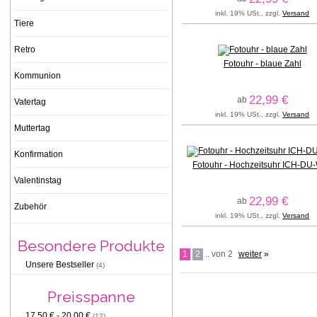
inkl. 19% USt., zzgl.
Versand
Tiere
Retro
Fotouhr - blaue Zahl
Kommunion
22,99 €
ab
Vatertag
inkl. 19% USt., zzgl.
Versand
Muttertag
Konfirmation
Fotouhr - Hochzeitsuhr ICH-DU
Valentinstag
22,99 €
ab
Zubehör
inkl. 19% USt., zzgl.
Versand
Besondere Produkte
1
2
.. von 2
weiter
»
Unsere Bestseller
(4)
Preisspanne
17,50 € - 20,00 €
(12)