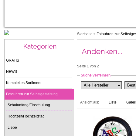
Startseite
»
Fotouhren zur Selbstge
Kategorien
Andenken...
GRATIS
Seite 1
von 2
NEWS
Suche verfeinern
Komplettes Sortiment
Fotouhren zur Selbstgestaltung
Ansicht als:
Liste
Galer
Schulanfang/Einschulung
Hochzeit/Hochzeitstag
Liebe