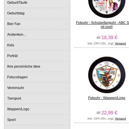
Geburt/Taufe
Geburtstag
Fotouhr - Schulanfanguhr - ABC 
Bier Fan
ist cool!
Andenken...
18,39 €
ab
inkl. 19% USt., zzgl.
Versand
Kids
Porträt
Ihre persönliche Idee
Fotocollagen
Vereinsuhr
Fotouhr - Wappen/Logo
Tiersport
Wappen/Logo
22,99 €
ab
inkl. 19% USt., zzgl.
Versand
Sport