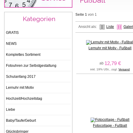
Seite 1
von 1
Kategorien
Ansicht als:
Liste
Galer
GRATIS
NEWS
Lernuhr mit Motiv - Fußball
Komplettes Sortiment
12,79 €
ab
Fotouhren zur Selbstgestaltung
inkl. 19% USt., zzgl.
Versand
Schulanfang 2017
Lernuhr mit Motiv
Hochzeit/Hochzeitstag
Liebe
Baby/Taufe/Geburt
Fotocollage - Fußball
Glücksbringer