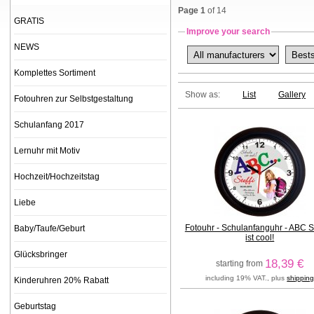
Page 1
of 14
GRATIS
Improve your search
NEWS
Komplettes Sortiment
Show as:
List
Gallery
Fotouhren zur Selbstgestaltung
Schulanfang 2017
Lernuhr mit Motiv
Hochzeit/Hochzeitstag
Liebe
Fotouhr - Schulanfanguhr - ABC 
Baby/Taufe/Geburt
ist cool!
Glücksbringer
18,39 €
starting from
including 19% VAT., plus
shippin
Kinderuhren 20% Rabatt
Geburtstag