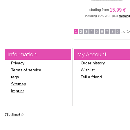
15,99 €
starting from
including 19% VAT., plus
shippin
1
2
3
4
5
6
7
8
9
.. of 
Information
My Account
Privacy
Order history
Terms of service
Wishlist
tags
Tell a friend
Sitemap
Imprint
JTL-Shop3
©