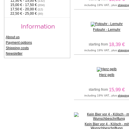
12,50 € - 15,00 €
(132)
15,00 € - 17,50 €
including 19% VAT., plus
shippin
(204)
17,50 € - 20,00 €
(12)
22,50 € - 25,00 €
(30)
Information
Fotouhr - Lernuhr
About us
Payment options
18,39 €
starting from
Shipping costs
including 19% VAT., plus
shippin
Newsletter
Herz gelb
15,99 €
starting from
including 19% VAT., plus
shippin
Kein Bier vor 4 - Kölsch - mit
Wunschbeschriftung