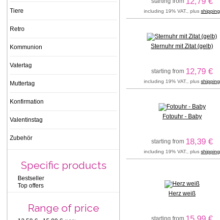
12,79 €
starting from
Tiere
including 19% VAT., plus
shippin
Retro
Sternuhr mit Zitat (gelb)
Kommunion
Vatertag
12,79 €
starting from
including 19% VAT., plus
shippin
Muttertag
Konfirmation
Fotouhr - Baby
Valentinstag
Zubehör
18,39 €
starting from
including 19% VAT., plus
shippin
Specific products
Bestseller
Top offers
Herz weiß
Range of price
15,99 €
starting from