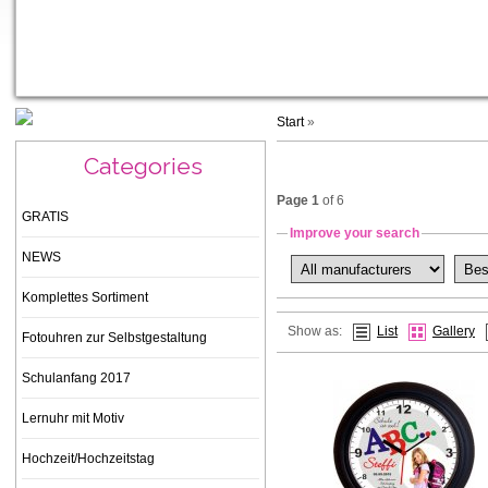
Start
»
Categories
Page 1
of 6
GRATIS
Improve your search
NEWS
Komplettes Sortiment
Show as:
List
Gallery
Fotouhren zur Selbstgestaltung
Schulanfang 2017
Lernuhr mit Motiv
Hochzeit/Hochzeitstag