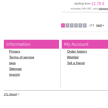
12,79 €
starting from
including 19% VAT., plus
shippin
1
2
3
4
5
6
.. of 6
next
»
Information
My Account
Privacy
Order history
Terms of service
Wishlist
tags
Tell a friend
Sitemap
Imprint
JTL-Shop3
©