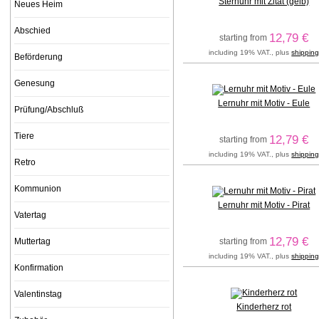
Sternuhr mit Zitat (gelb)
Neues Heim
Abschied
12,79 €
starting from
including 19% VAT., plus
shippin
Beförderung
Genesung
Lernuhr mit Motiv - Eule
Prüfung/Abschluß
Tiere
12,79 €
starting from
including 19% VAT., plus
shippin
Retro
Kommunion
Lernuhr mit Motiv - Pirat
Vatertag
12,79 €
starting from
Muttertag
including 19% VAT., plus
shippin
Konfirmation
Valentinstag
Kinderherz rot