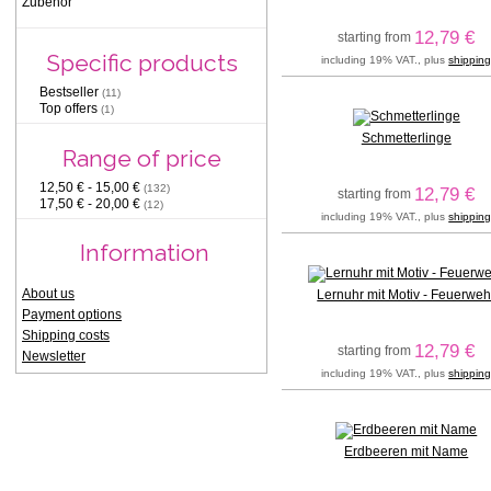
Zubehör
12,79 €
starting from
Specific products
including 19% VAT., plus
shippin
Bestseller
(11)
Top offers
(1)
Schmetterlinge
Range of price
12,50 € - 15,00 €
(132)
12,79 €
starting from
17,50 € - 20,00 €
(12)
including 19% VAT., plus
shippin
Information
About us
Lernuhr mit Motiv - Feuerweh
Payment options
Shipping costs
12,79 €
starting from
Newsletter
including 19% VAT., plus
shippin
Erdbeeren mit Name