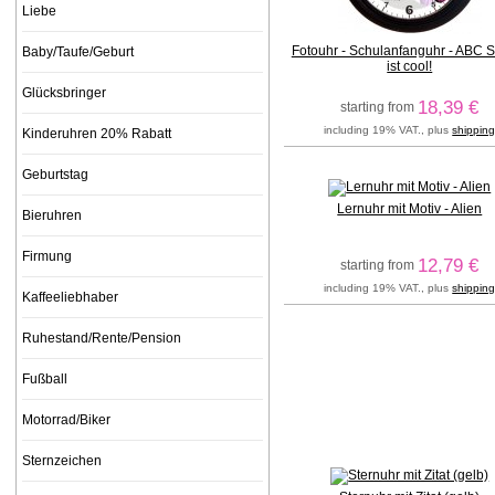
Liebe
Fotouhr - Schulanfanguhr - ABC 
Baby/Taufe/Geburt
ist cool!
Glücksbringer
18,39 €
starting from
including 19% VAT., plus
shippin
Kinderuhren 20% Rabatt
Geburtstag
Lernuhr mit Motiv - Alien
Bieruhren
Firmung
12,79 €
starting from
including 19% VAT., plus
shippin
Kaffeeliebhaber
Ruhestand/Rente/Pension
Fußball
Motorrad/Biker
Sternzeichen